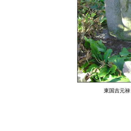
東国吉元禄